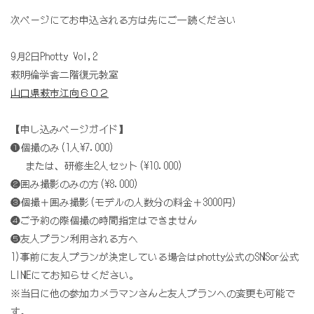
次ページにてお申込される方は先にご一読ください
9月2日Photty Vol,2
萩明倫学舎二階復元教室
山口県萩市江向６０２
【申し込みページガイド】
❶個撮のみ(1人¥7.000)
または、研修生2人セット(¥10.000)
❷囲み撮影のみの方(¥8.000)
❸個撮＋囲み撮影(モデルの人数分の料金＋3000円)
❹ご予約の際個撮の時間指定はできません
❺友人プラン利用される方へ
1)事前に友人プランが決定している場合はphotty公式のSNSor公式
LINEにてお知らせください。
※当日に他の参加カメラマンさんと友人プランへの変更も可能で
す。